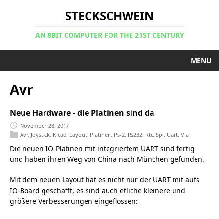
STECKSCHWEIN
AN 8BIT COMPUTER FOR THE 21ST CENTURY
MENU
Avr
Neue Hardware - die Platinen sind da
November 28, 2017
Avr
,
Joystick
,
Kicad
,
Layout
,
Platinen
,
Ps-2
,
Rs232
,
Rtc
,
Spi
,
Uart
,
Via
Die neuen IO-Platinen mit integriertem UART sind fertig
und haben ihren Weg von China nach München gefunden.
Mit dem neuen Layout hat es nicht nur der UART mit aufs
IO-Board geschafft, es sind auch etliche kleinere und
größere Verbesserungen eingeflossen: