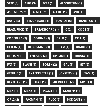
512K (3)
6502 (3)
ACIA (1)
ALGORITHM (1)
ASSEMBLY (2)
ATMEL (2)
AUDIO (1)
AVR (1)
BASIC (5)
BENCHMARK (1)
BOARDS (5)
BRAINFCK (1)
BRAINFUCK (1)
BREADBOARD (1)
C (2)
CODE (1)
CODEBERG (2)
CODING (1)
CPLD (5)
CPU (1)
DEBUG (1)
DEBUGGING (1)
DRAM (1)
DUART (1)
EEPROM (1)
EHBASIC (2)
EPROM (1)
ERRATA (1)
FAT (2)
FLASH (1)
FORTH (2)
GAL (1)
GIT (2)
GITHUB (2)
INTERPRETER (1)
JOYSTICK (1)
JTAG (1)
KEYBOARD (1)
LOAD (1)
MICROCHIP (2)
MMU (3)
MSX (1)
MSX2 (1)
MSX2+ (1)
MURPHY (1)
OPL2 (2)
PACMAN (3)
PLCC (2)
PODCAST (1)