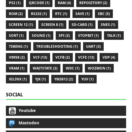
PS2 (1)
QRCODE (1)
RAM (4)
REPOSITORY (2)
ROM (2)
RS232 (1)
RTC (1)
SAVE (1)
SBC (5)
SCREEN 12 (1)
SCREEN 8 (1)
SD-CARD (1)
SNES (1)
SORT (1)
SOUND (1)
SPI (3)
STOPBIT (1)
TALK (1)
TIMING (1)
TROUBLESHOOTING (1)
UART (3)
V9958 (2)
VCF (13)
VCFB (2)
VCFE (13)
VDP (4)
VRAM (1)
WAITSTATE (2)
WDC (1)
WOZMON (1)
XILINX (1)
YJK (1)
YM3812 (2)
YUV (1)
SOCIAL
Youtube
Mastodon