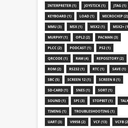
INTERPRETER (1)
JOYSTICK (1)
JTAG (1)
KEYBOARD (1)
LOAD (1)
MICROCHIP (2)
MMU (3)
MSX (1)
MSX2 (1)
MSX2+ (1
MURPHY (1)
OPL2 (2)
PACMAN (3)
PLCC (2)
PODCAST (1)
PS2 (1)
QRCODE (1)
RAM (4)
REPOSITORY (2)
ROM (2)
RS232 (1)
RTC (1)
SAVE (1)
SBC (5)
SCREEN 12 (1)
SCREEN 8 (1)
SD-CARD (1)
SNES (1)
SORT (1)
SOUND (1)
SPI (3)
STOPBIT (1)
TALK
TIMING (1)
TROUBLESHOOTING (1)
UART (3)
V9958 (2)
VCF (13)
VCFB (2