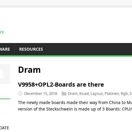
RY
WARE
RESOURCES
Dram
V9958+OPL2-Boards are there
December 15, 2018
Dram
,
Kicad
,
Layout
,
Platinen
,
Rgb
,
S
The newly made boards made their way from China to Mun
version of the Steckschwein is made up of 3 Boards: CP
PDATE