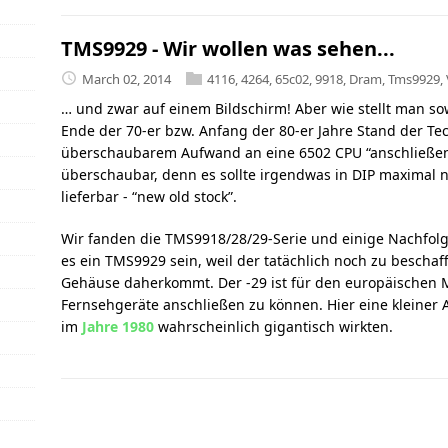
TMS9929 - Wir wollen was sehen...
March 02, 2014
4116
,
4264
,
65c02
,
9918
,
Dram
,
Tms9929
,
… und zwar auf einem Bildschirm! Aber wie stellt man s
Ende der 70-er bzw. Anfang der 80-er Jahre Stand der Te
überschaubarem Aufwand an eine 6502 CPU “anschließen” 
überschaubar, denn es sollte irgendwas in DIP maximal 
lieferbar - “new old stock”.
Wir fanden die TMS9918/28/29-Serie und einige Nachfolge
es ein TMS9929 sein, weil der tatächlich noch zu beschaf
Gehäuse daherkommt. Der -29 ist für den europäischen 
Fernsehgeräte anschließen zu können. Hier eine kleiner 
im
Jahre 1980
wahrscheinlich gigantisch wirkten.