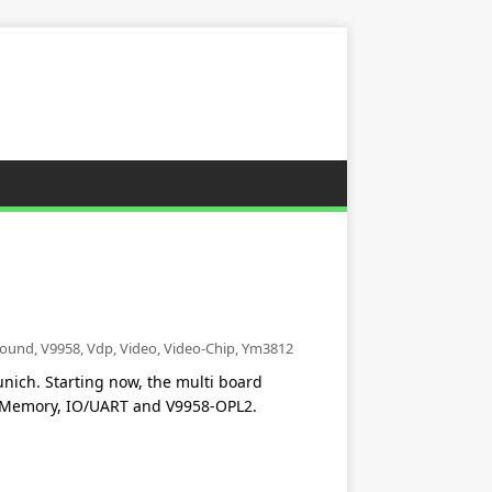
ound
,
V9958
,
Vdp
,
Video
,
Video-Chip
,
Ym3812
ich. Starting now, the multi board
U/Memory, IO/UART and V9958-OPL2.