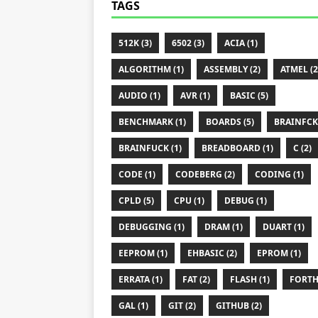
TAGS
512K (3)
6502 (3)
ACIA (1)
ALGORITHM (1)
ASSEMBLY (2)
ATMEL (2
AUDIO (1)
AVR (1)
BASIC (5)
BENCHMARK (1)
BOARDS (5)
BRAINFCK 
BRAINFUCK (1)
BREADBOARD (1)
C (2)
CODE (1)
CODEBERG (2)
CODING (1)
CPLD (5)
CPU (1)
DEBUG (1)
DEBUGGING (1)
DRAM (1)
DUART (1)
EEPROM (1)
EHBASIC (2)
EPROM (1)
ERRATA (1)
FAT (2)
FLASH (1)
FORTH 
GAL (1)
GIT (2)
GITHUB (2)