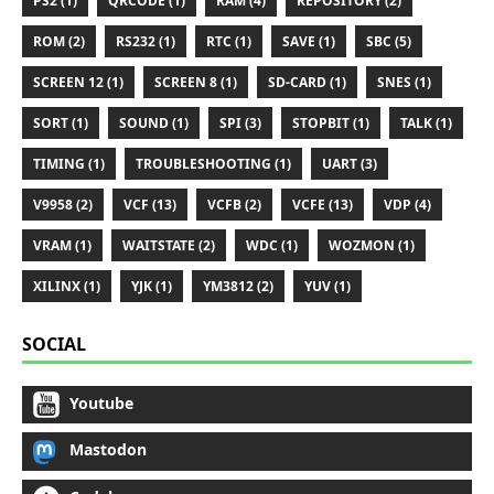
PS2 (1)
QRCODE (1)
RAM (4)
REPOSITORY (2)
ROM (2)
RS232 (1)
RTC (1)
SAVE (1)
SBC (5)
SCREEN 12 (1)
SCREEN 8 (1)
SD-CARD (1)
SNES (1)
SORT (1)
SOUND (1)
SPI (3)
STOPBIT (1)
TALK (1)
TIMING (1)
TROUBLESHOOTING (1)
UART (3)
V9958 (2)
VCF (13)
VCFB (2)
VCFE (13)
VDP (4)
VRAM (1)
WAITSTATE (2)
WDC (1)
WOZMON (1)
XILINX (1)
YJK (1)
YM3812 (2)
YUV (1)
SOCIAL
Youtube
Mastodon