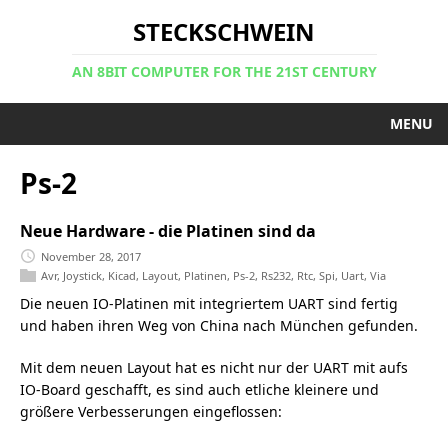
STECKSCHWEIN
AN 8BIT COMPUTER FOR THE 21ST CENTURY
MENU
Ps-2
Neue Hardware - die Platinen sind da
November 28, 2017
Avr
,
Joystick
,
Kicad
,
Layout
,
Platinen
,
Ps-2
,
Rs232
,
Rtc
,
Spi
,
Uart
,
Via
Die neuen IO-Platinen mit integriertem UART sind fertig
und haben ihren Weg von China nach München gefunden.
Mit dem neuen Layout hat es nicht nur der UART mit aufs
IO-Board geschafft, es sind auch etliche kleinere und
größere Verbesserungen eingeflossen: