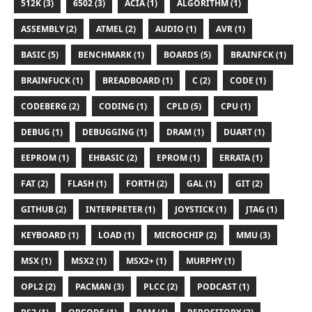
512K (3)
6502 (3)
ACIA (1)
ALGORITHM (1)
ASSEMBLY (2)
ATMEL (2)
AUDIO (1)
AVR (1)
BASIC (5)
BENCHMARK (1)
BOARDS (5)
BRAINFCK (1)
BRAINFUCK (1)
BREADBOARD (1)
C (2)
CODE (1)
CODEBERG (2)
CODING (1)
CPLD (5)
CPU (1)
DEBUG (1)
DEBUGGING (1)
DRAM (1)
DUART (1)
EEPROM (1)
EHBASIC (2)
EPROM (1)
ERRATA (1)
FAT (2)
FLASH (1)
FORTH (2)
GAL (1)
GIT (2)
GITHUB (2)
INTERPRETER (1)
JOYSTICK (1)
JTAG (1)
KEYBOARD (1)
LOAD (1)
MICROCHIP (2)
MMU (3)
MSX (1)
MSX2 (1)
MSX2+ (1)
MURPHY (1)
OPL2 (2)
PACMAN (3)
PLCC (2)
PODCAST (1)