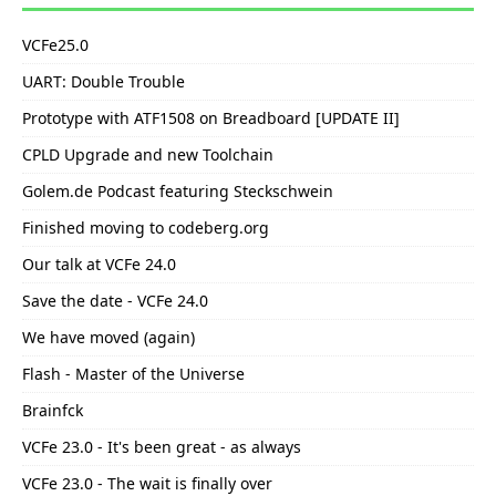
VCFe25.0
UART: Double Trouble
Prototype with ATF1508 on Breadboard [UPDATE II]
CPLD Upgrade and new Toolchain
Golem.de Podcast featuring Steckschwein
Finished moving to codeberg.org
Our talk at VCFe 24.0
Save the date - VCFe 24.0
We have moved (again)
Flash - Master of the Universe
Brainfck
VCFe 23.0 - It's been great - as always
VCFe 23.0 - The wait is finally over