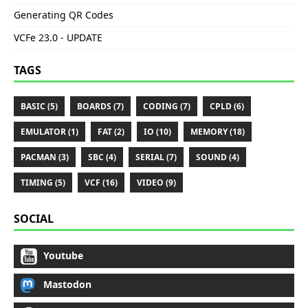
Generating QR Codes
VCFe 23.0 - UPDATE
TAGS
BASIC (5)
BOARDS (7)
CODING (7)
CPLD (6)
EMULATOR (1)
FAT (2)
IO (10)
MEMORY (18)
PACMAN (3)
SBC (4)
SERIAL (7)
SOUND (4)
TIMING (5)
VCF (16)
VIDEO (9)
SOCIAL
Youtube
Mastodon