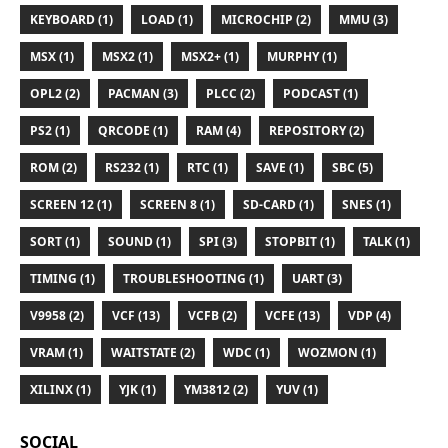
KEYBOARD (1)
LOAD (1)
MICROCHIP (2)
MMU (3)
MSX (1)
MSX2 (1)
MSX2+ (1)
MURPHY (1)
OPL2 (2)
PACMAN (3)
PLCC (2)
PODCAST (1)
PS2 (1)
QRCODE (1)
RAM (4)
REPOSITORY (2)
ROM (2)
RS232 (1)
RTC (1)
SAVE (1)
SBC (5)
SCREEN 12 (1)
SCREEN 8 (1)
SD-CARD (1)
SNES (1)
SORT (1)
SOUND (1)
SPI (3)
STOPBIT (1)
TALK (1)
TIMING (1)
TROUBLESHOOTING (1)
UART (3)
V9958 (2)
VCF (13)
VCFB (2)
VCFE (13)
VDP (4)
VRAM (1)
WAITSTATE (2)
WDC (1)
WOZMON (1)
XILINX (1)
YJK (1)
YM3812 (2)
YUV (1)
SOCIAL