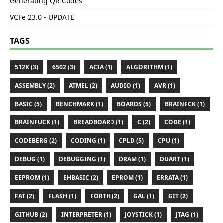
Generating QR Codes
VCFe 23.0 - UPDATE
TAGS
512K (3)
6502 (3)
ACIA (1)
ALGORITHM (1)
ASSEMBLY (2)
ATMEL (2)
AUDIO (1)
AVR (1)
BASIC (5)
BENCHMARK (1)
BOARDS (5)
BRAINFCK (1)
BRAINFUCK (1)
BREADBOARD (1)
C (2)
CODE (1)
CODEBERG (2)
CODING (1)
CPLD (5)
CPU (1)
DEBUG (1)
DEBUGGING (1)
DRAM (1)
DUART (1)
EEPROM (1)
EHBASIC (2)
EPROM (1)
ERRATA (1)
FAT (2)
FLASH (1)
FORTH (2)
GAL (1)
GIT (2)
GITHUB (2)
INTERPRETER (1)
JOYSTICK (1)
JTAG (1)