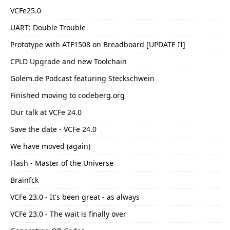
VCFe25.0
UART: Double Trouble
Prototype with ATF1508 on Breadboard [UPDATE II]
CPLD Upgrade and new Toolchain
Golem.de Podcast featuring Steckschwein
Finished moving to codeberg.org
Our talk at VCFe 24.0
Save the date - VCFe 24.0
We have moved (again)
Flash - Master of the Universe
Brainfck
VCFe 23.0 - It's been great - as always
VCFe 23.0 - The wait is finally over