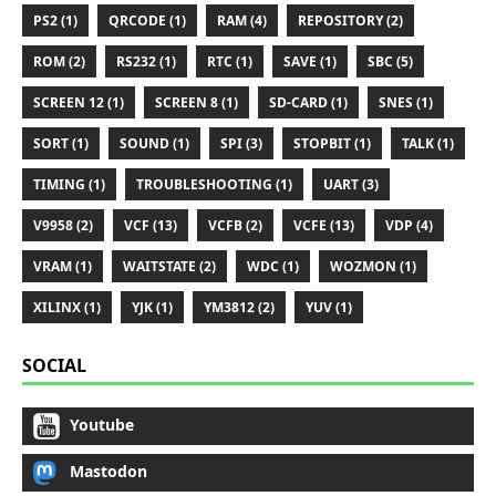
PS2 (1)
QRCODE (1)
RAM (4)
REPOSITORY (2)
ROM (2)
RS232 (1)
RTC (1)
SAVE (1)
SBC (5)
SCREEN 12 (1)
SCREEN 8 (1)
SD-CARD (1)
SNES (1)
SORT (1)
SOUND (1)
SPI (3)
STOPBIT (1)
TALK (1)
TIMING (1)
TROUBLESHOOTING (1)
UART (3)
V9958 (2)
VCF (13)
VCFB (2)
VCFE (13)
VDP (4)
VRAM (1)
WAITSTATE (2)
WDC (1)
WOZMON (1)
XILINX (1)
YJK (1)
YM3812 (2)
YUV (1)
SOCIAL
Youtube
Mastodon