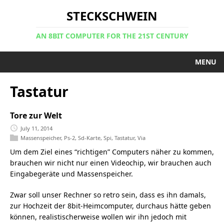
STECKSCHWEIN
AN 8BIT COMPUTER FOR THE 21ST CENTURY
MENU
Tastatur
Tore zur Welt
July 11, 2014
Massenspeicher
,
Ps-2
,
Sd-Karte
,
Spi
,
Tastatur
,
Via
Um dem Ziel eines “richtigen” Computers näher zu kommen,
brauchen wir nicht nur einen Videochip, wir brauchen auch
Eingabegeräte und Massenspeicher.
Zwar soll unser Rechner so retro sein, dass es ihn damals,
zur Hochzeit der 8bit-Heimcomputer, durchaus hätte geben
können, realistischerweise wollen wir ihn jedoch mit