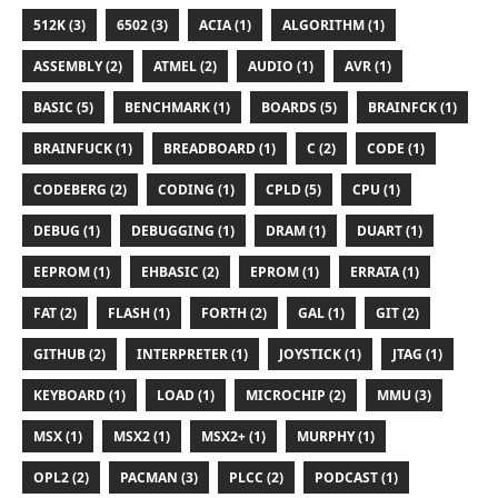
512K (3)
6502 (3)
ACIA (1)
ALGORITHM (1)
ASSEMBLY (2)
ATMEL (2)
AUDIO (1)
AVR (1)
BASIC (5)
BENCHMARK (1)
BOARDS (5)
BRAINFCK (1)
BRAINFUCK (1)
BREADBOARD (1)
C (2)
CODE (1)
CODEBERG (2)
CODING (1)
CPLD (5)
CPU (1)
DEBUG (1)
DEBUGGING (1)
DRAM (1)
DUART (1)
EEPROM (1)
EHBASIC (2)
EPROM (1)
ERRATA (1)
FAT (2)
FLASH (1)
FORTH (2)
GAL (1)
GIT (2)
GITHUB (2)
INTERPRETER (1)
JOYSTICK (1)
JTAG (1)
KEYBOARD (1)
LOAD (1)
MICROCHIP (2)
MMU (3)
MSX (1)
MSX2 (1)
MSX2+ (1)
MURPHY (1)
OPL2 (2)
PACMAN (3)
PLCC (2)
PODCAST (1)