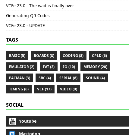
VCFe 23.0 - The wait is finally over
Generating QR Codes
VCFe 23.0 - UPDATE
TAGS
BASIC (5)
BOARDS (8)
CODING (8)
CPLD (6)
EMULATOR (2)
FAT (2)
IO (10)
MEMORY (20)
PACMAN (3)
SBC (4)
SERIAL (8)
SOUND (4)
TIMING (6)
VCF (17)
VIDEO (9)
SOCIAL
Youtube
Mastodon