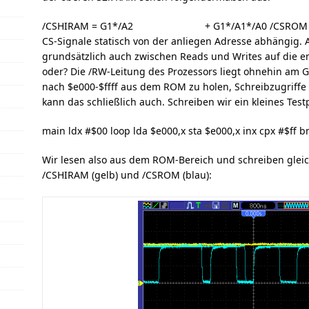
/CSHIRAM = G1*/A2 + G1*/A1*/A0 /CSROM 
CS-Signale statisch von der anliegen Adresse abhängig. A
grundsätzlich auch zwischen Reads und Writes auf die 
oder? Die /RW-Leitung des Prozessors liegt ohnehin am G
nach $e000-$ffff aus dem ROM zu holen, Schreibzugriffe
kann das schließlich auch. Schreiben wir ein kleines Te
main ldx #$00 loop lda $e000,x sta $e000,x inx cpx #$ff 
Wir lesen also aus dem ROM-Bereich und schreiben gleich
/CSHIRAM (gelb) und /CSROM (blau):