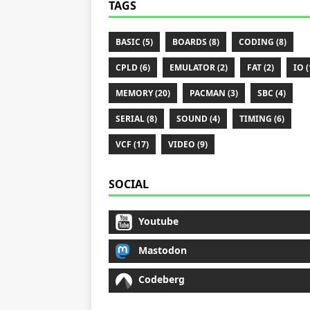
TAGS
BASIC (5)
BOARDS (8)
CODING (8)
CPLD (6)
EMULATOR (2)
FAT (2)
IO (
MEMORY (20)
PACMAN (3)
SBC (4)
SERIAL (8)
SOUND (4)
TIMING (6)
VCF (17)
VIDEO (9)
SOCIAL
Youtube
Mastodon
Codeberg