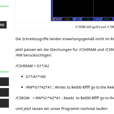
10)
/CSHIRAM (gelb) und /CSR
Die Schreibzugriffe landen erwartungsgemäß nicht im RAM,
Jetzt passen wir die Gleichungen für /CSHIRAM und /CSR
/RW berücksichtigen:
/CSHIRAM = G1*/A2
G1*/A1*/A0
/RW*G1*A2*A1 ; Writes to $e000-$ffff go to the RA
/CSROM = RW*G1*A2*A1 ; Reads to $e000-$ffff go to t
Und jetzt lassen wir unser Programm nochmal laufen: