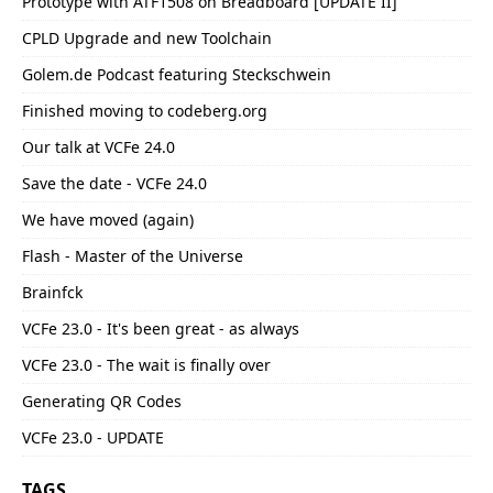
Prototype with ATF1508 on Breadboard [UPDATE II]
CPLD Upgrade and new Toolchain
Golem.de Podcast featuring Steckschwein
Finished moving to codeberg.org
Our talk at VCFe 24.0
Save the date - VCFe 24.0
We have moved (again)
Flash - Master of the Universe
Brainfck
VCFe 23.0 - It's been great - as always
VCFe 23.0 - The wait is finally over
Generating QR Codes
VCFe 23.0 - UPDATE
TAGS