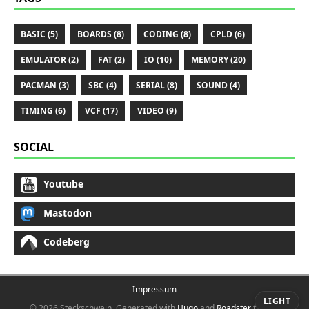
BASIC (5)
BOARDS (8)
CODING (8)
CPLD (6)
EMULATOR (2)
FAT (2)
IO (10)
MEMORY (20)
PACMAN (3)
SBC (4)
SERIAL (8)
SOUND (4)
TIMING (6)
VCF (17)
VIDEO (9)
SOCIAL
Youtube
Mastodon
Codeberg
Impressum
LIGHT
© 2026 Steckschwein.
Generated with
Hugo
and
Roadster
theme.