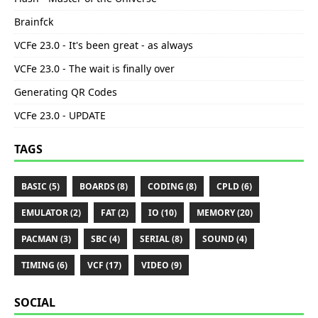
Brainfck
VCFe 23.0 - It's been great - as always
VCFe 23.0 - The wait is finally over
Generating QR Codes
VCFe 23.0 - UPDATE
TAGS
BASIC (5)
BOARDS (8)
CODING (8)
CPLD (6)
EMULATOR (2)
FAT (2)
IO (10)
MEMORY (20)
PACMAN (3)
SBC (4)
SERIAL (8)
SOUND (4)
TIMING (6)
VCF (17)
VIDEO (9)
SOCIAL