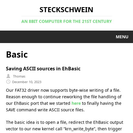
STECKSCHWEIN
AN 8BIT COMPUTER FOR THE 21ST CENTURY
MENU
Basic
Saving ASCII sources in EhBasic
Thomas
December 10, 2023
Our FAT32 driver now supports byte-wise writing of a file.
Reason enough to continue reworking the file handling of
our EhBasic port that we started
here
to finally having the
SAVE command write ASCII source files.
The basic idea is to open a file, redirect the EhBasic output
vector to our new kernel call “krn_write_byte”, then trigger