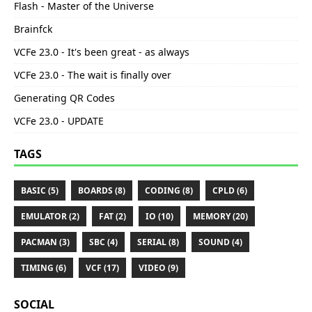
Flash - Master of the Universe
Brainfck
VCFe 23.0 - It's been great - as always
VCFe 23.0 - The wait is finally over
Generating QR Codes
VCFe 23.0 - UPDATE
TAGS
BASIC (5)
BOARDS (8)
CODING (8)
CPLD (6)
EMULATOR (2)
FAT (2)
IO (10)
MEMORY (20)
PACMAN (3)
SBC (4)
SERIAL (8)
SOUND (4)
TIMING (6)
VCF (17)
VIDEO (9)
SOCIAL