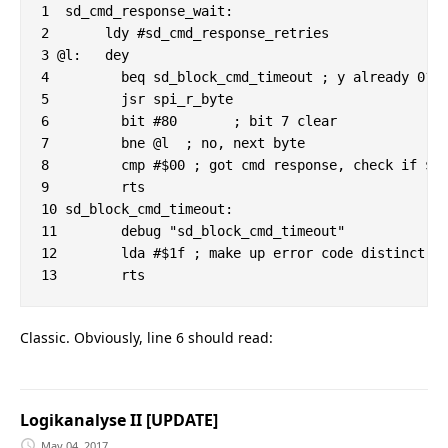
1  sd_cmd_response_wait:

2 	ldy #sd_cmd_response_retries

3 @l:	dey

4         beq sd_block_cmd_timeout ; y already 0? t
5         jsr spi_r_byte

6         bit #80	; bit 7 clear

7         bne @l  ; no, next byte

8         cmp #$00 ; got cmd response, check if $00
9         rts

10 sd_block_cmd_timeout:

11        debug "sd_block_cmd_timeout"

12        lda #$1f ; make up error code distinct fr
Classic. Obviously, line 6 should read:
Logikanalyse II [UPDATE]
May 04, 2017