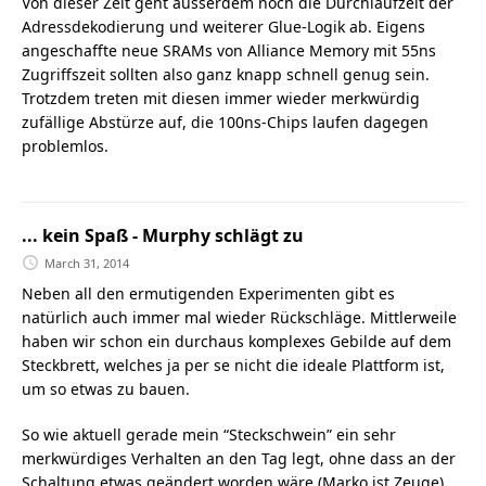
Von dieser Zeit geht ausserdem noch die Durchlaufzeit der
Adressdekodierung und weiterer Glue-Logik ab. Eigens
angeschaffte neue SRAMs von Alliance Memory mit 55ns
Zugriffszeit sollten also ganz knapp schnell genug sein.
Trotzdem treten mit diesen immer wieder merkwürdig
zufällige Abstürze auf, die 100ns-Chips laufen dagegen
problemlos.
... kein Spaß - Murphy schlägt zu
March 31, 2014
Neben all den ermutigenden Experimenten gibt es
natürlich auch immer mal wieder Rückschläge. Mittlerweile
haben wir schon ein durchaus komplexes Gebilde auf dem
Steckbrett, welches ja per se nicht die ideale Plattform ist,
um so etwas zu bauen.
So wie aktuell gerade mein “Steckschwein” ein sehr
merkwürdiges Verhalten an den Tag legt, ohne dass an der
Schaltung etwas geändert worden wäre (Marko ist Zeuge).